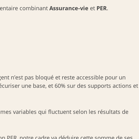
mentaire combinant
Assurance-vie
et
PER
.
rgent n’est pas bloqué et reste accessible pour un
écuriser une base, et 60% sur des supports actions et
es variables qui fluctuent selon les résultats de
on PER, notre cadre va déduire cette somme de ses