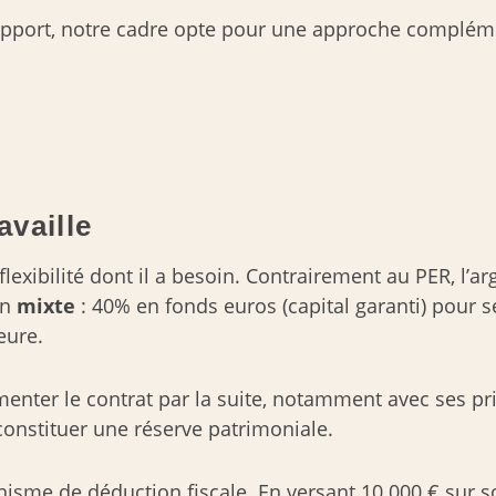
 support, notre cadre opte pour une approche complé
availle
flexibilité dont il a besoin. Contrairement au PER, l’a
on
mixte
: 40% en fonds euros (capital garanti) pour s
eure.
nter le contrat par la suite, notamment avec ses prim
r constituer une réserve patrimoniale.
sme de déduction fiscale. En versant 10 000 € sur s