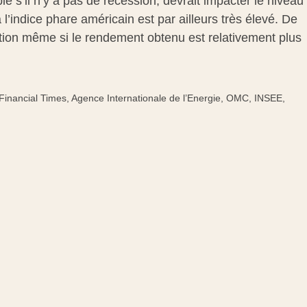
e s’il n’y a pas de récession, devrait impacter le niveau
’indice phare américain est par ailleurs très élevé. De
lation même si le rendement obtenu est relativement plus
inancial Times, Agence Internationale de l’Energie, OMC, INSEE,