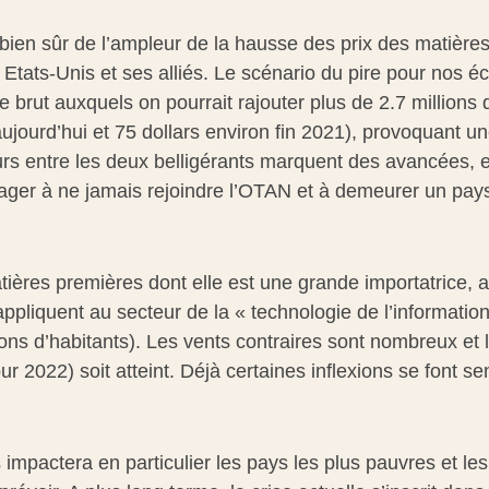
 bien sûr de l’ampleur de la hausse des prix des matières
es Etats-Unis et ses alliés. Le scénario du pire pour nos 
e brut auxquels on pourrait rajouter plus de 2.7 millions d
aujourd’hui et 75 dollars environ fin 2021), provoquant u
rs entre les deux belligérants marquent des avancées, e
’engager à ne jamais rejoindre l’OTAN et à demeurer un pa
ières premières dont elle est une grande importatrice, a
ppliquent au secteur de la « technologie de l’information 
ons d’habitants). Les vents contraires sont nombreux et l
r 2022) soit atteint. Déjà certaines inflexions se font se
es impactera en particulier les pays les plus pauvres et