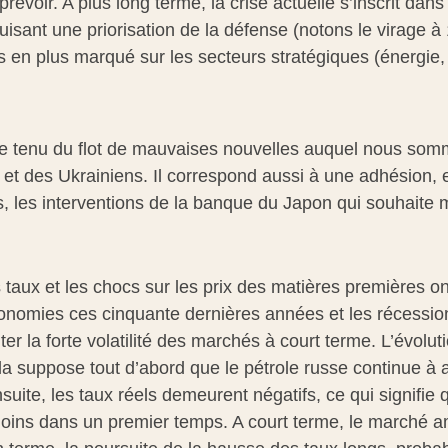
révoir. A plus long terme, la crise actuelle s’inscrit d
uisant une priorisation de la défense (notons le virage à 
us en plus marqué sur les secteurs stratégiques (énergie
 tenu du flot de mauvaises nouvelles auquel nous somme
 des Ukrainiens. Il correspond aussi à une adhésion, en
 les interventions de la banque du Japon qui souhaite m
taux et les chocs sur les prix des matières premières o
nomies ces cinquante dernières années et les récessions 
ter la forte volatilité des marchés à court terme. L’évol
la suppose tout d’abord que le pétrole russe continue à
Ensuite, les taux réels demeurent négatifs, ce qui signifi
u moins dans un premier temps. A court terme, le marché amé