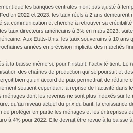
irement que les banques centrales n’ont pas ajusté à temps
d en 2022 et 2023, les taux réels à 2 ans demeurent nég
fié sa communication et cherche à retrouver sa crédibilit
des taux directeurs américains à 3% en mars 2023, suite
ricaine. Aux Etats-Unis, les taux souverains à 10 ans q
ochaines années en prévision implicite des marchés fina
 à la baisse même si, pour l’instant, l’activité tient. 
isation des chaînes de production qui se poursuit et des 
rçoit bien qu’un accord de paix permettrait de réduire ce
ent soutient cependant la reprise de l’activité dans les 
des ménages dont les revenus ne sont plus indexés sur le
re, qu’au niveau actuel du prix du baril, la croissance d
de protéger en partie les ménages et les entreprises de l
uro à 4% pour 2022. Elle devrait être revue à la baisse 