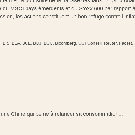
 terme, la poursuite de la hausse des taux longs, probabl
e du MSCI pays émergents et du Stoxx 600 par rapport à l
sion, les actions constituent un bon refuge contre l’inf
, BIS, BEA, BCE, BOJ, BOC, Bloomberg, CGPConseil, Reuter, Facset, F
 une Chine qui peine à relancer sa consommation...